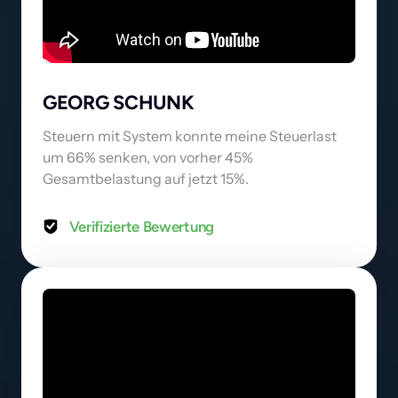
GEORG SCHUNK
Steuern mit System konnte meine Steuerlast 
um 66% senken, von vorher 45% 
Gesamtbelastung auf jetzt 15%.
Verifizierte Bewertung